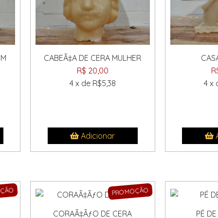
EM
CABEÃ‡A DE CERA MULHER
CAS
R$ 20,00
R
4 x de R$5,38
4 x
Adicionar
A
OÇÃO
PROMOÇÃO
CORAÃ‡ÃƒO DE CERA
PÉ DE