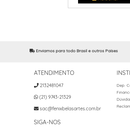
Enviamos para todo Brasil e outros Países
ATENDIMENTO
INST
2132481047
Dep. C
Financ
(21) 9743-21329
Dúvida
Recla
sac@fenixbelasartes.com.br
SIGA-NOS