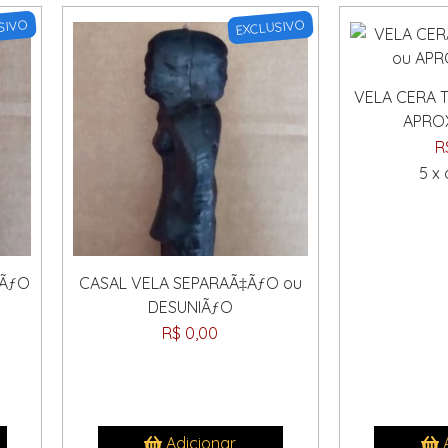
SIVO
EXCLUSIVO
VELA CERA 
APRO
R
5 x
‡ÃƒO
CASAL VELA SEPARAÃ‡ÃƒO ou
DESUNIÃƒO
R$ 0,00
Adicionar
A