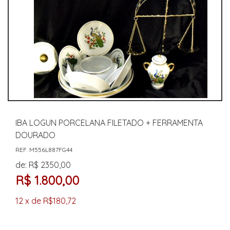
IBA LOGUN PORCELANA FILETADO + FERRAMENTA
DOURADO
REF. M556L887FG44
de: R$ 2350,00
R$ 1.800,00
12 x de R$180,72