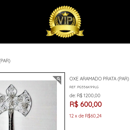
(PAR)
OXE ARAMADO PRATA (PAR)
REF. PG556K99LG
de: R$ 1200,00
R$ 600,00
12 x de R$60,24