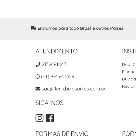
Enviamos para todo Brasil e outros Países
ATENDIMENTO
INST
2132481047
Dep. C
Financ
(21) 9743-21329
Dúvida
Recla
sac@fenixbelasartes.com.br
SIGA-NOS
FORMAS DE ENVIO
FOR