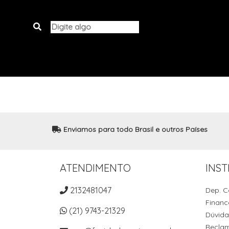
Enviamos para todo Brasil e outros Países
ATENDIMENTO
INST
2132481047
Dep. C
Financ
(21) 9743-21329
Dúvida
Recla