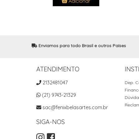
Adicionar
Enviamos para todo Brasil e outros Países
ATENDIMENTO
INST
2132481047
Dep. C
Financ
(21) 9743-21329
Dúvida
Recla
sac@fenixbelasartes.com.br
SIGA-NOS