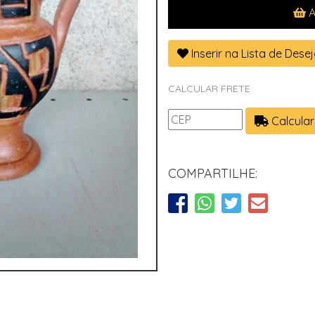
A
Inserir na Lista de Dese
CALCULAR FRETE
Calcular
COMPARTILHE: