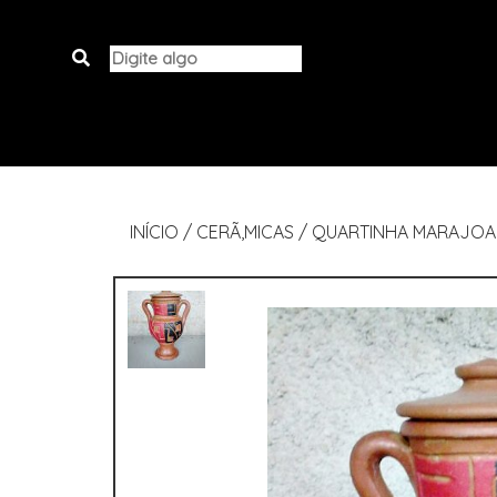
INÍCIO
/
CERÃ‚MICAS
/
QUARTINHA MARAJOA