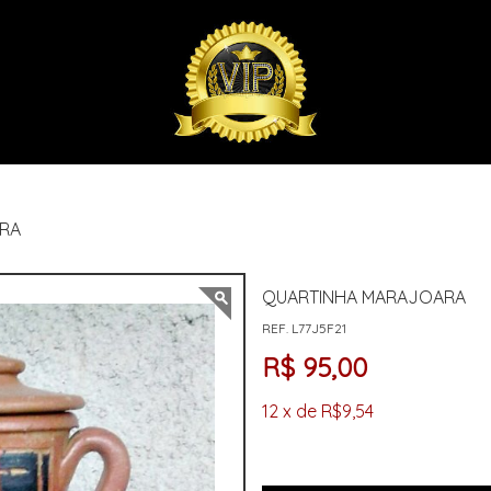
RA
QUARTINHA MARAJOARA
REF. L77J5F21
R$ 95,00
12 x de R$9,54