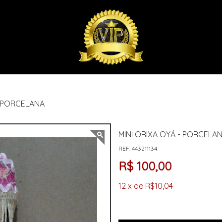
- PORCELANA
MINI ORIXA OYÁ - PORCELA
REF. 443211134
R$ 100,00
12 x de R$10,04