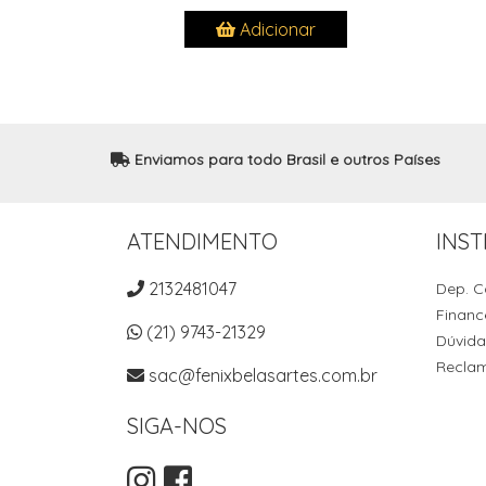
Adicionar
Enviamos para todo Brasil e outros Países
ATENDIMENTO
INST
2132481047
Dep. C
Financ
(21) 9743-21329
Dúvida
Recla
sac@fenixbelasartes.com.br
SIGA-NOS