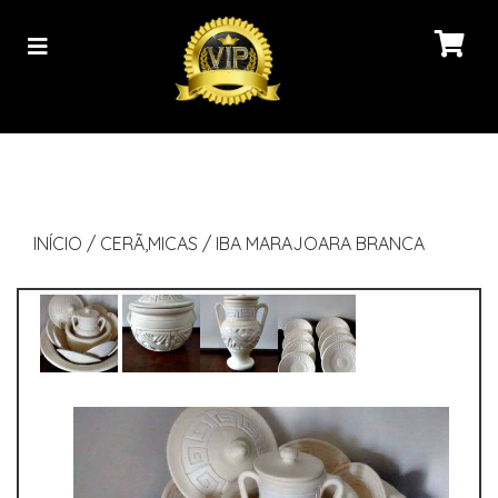
INÍCIO
/
CERÃ‚MICAS
/
IBA MARAJOARA BRANCA