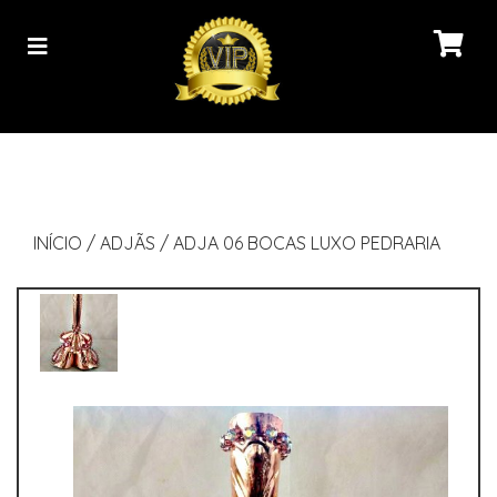
INÍCIO
/
ADJÃS
/
ADJA 06 BOCAS LUXO PEDRARIA