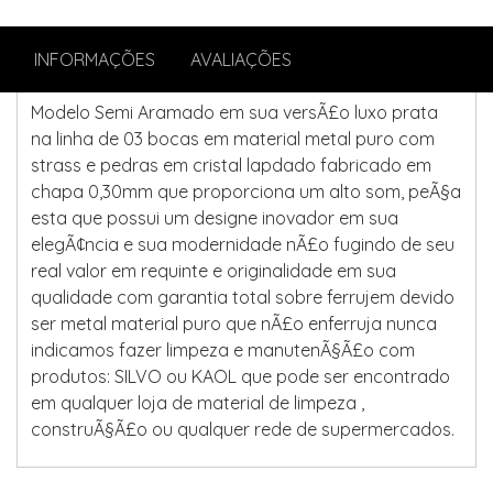
INFORMAÇÕES
AVALIAÇÕES
Modelo Semi Aramado em sua versÃ£o luxo prata
na linha de 03 bocas em material metal puro com
strass e pedras em cristal lapdado fabricado em
chapa 0,30mm que proporciona um alto som, peÃ§a
esta que possui um designe inovador em sua
elegÃ¢ncia e sua modernidade nÃ£o fugindo de seu
real valor em requinte e originalidade em sua
qualidade com garantia total sobre ferrujem devido
ser metal material puro que nÃ£o enferruja nunca
indicamos fazer limpeza e manutenÃ§Ã£o com
produtos: SILVO ou KAOL que pode ser encontrado
em qualquer loja de material de limpeza ,
construÃ§Ã£o ou qualquer rede de supermercados.