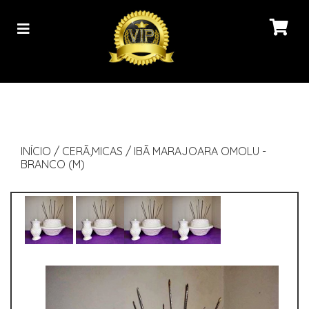
INÍCIO
/
CERÃ‚MICAS
/
IBÃ MARAJOARA OMOLU -
BRANCO (M)