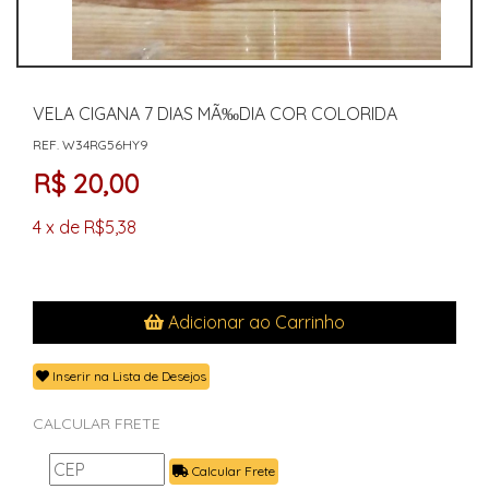
VELA CIGANA 7 DIAS MÃ‰DIA COR COLORIDA
REF. W34RG56HY9
R$ 20,00
4 x de R$5,38
Adicionar ao Carrinho
Inserir na Lista de Desejos
CALCULAR FRETE
Calcular Frete