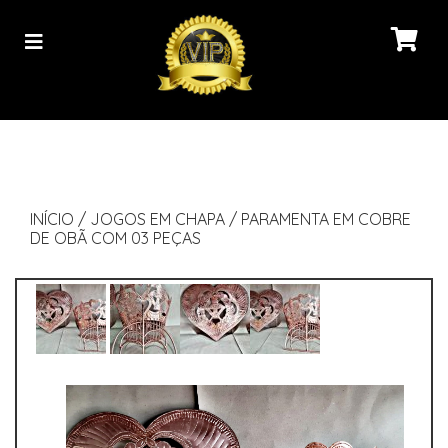
INÍCIO
/
JOGOS EM CHAPA
/
PARAMENTA EM COBRE
DE OBÃ COM 03 PEÇAS