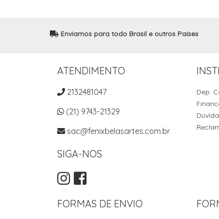
Enviamos para todo Brasil e outros Países
ATENDIMENTO
INST
2132481047
Dep. C
Financ
(21) 9743-21329
Dúvida
Recla
sac@fenixbelasartes.com.br
SIGA-NOS
FORMAS DE ENVIO
FOR