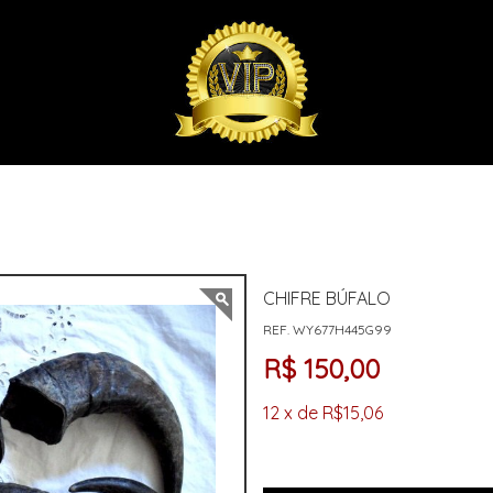
CHIFRE BÚFALO
REF. WY677H445G99
R$ 150,00
12 x de R$15,06