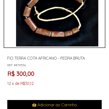
FIO TERRA COTA AFRICANO - PEDRA BRUTA
REF. 8879556
R$ 300,00
12 x de R$30,12
Adicionar ao Carrinho