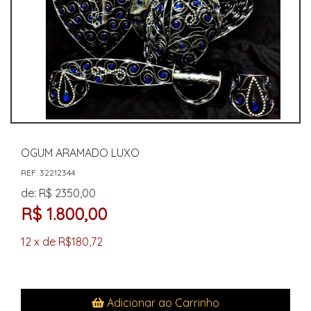
OGUM ARAMADO LUXO
REF. 32212344
de: R$ 2350,00
R$ 1.800,00
12 x de R$180,72
Adicionar ao Carrinho