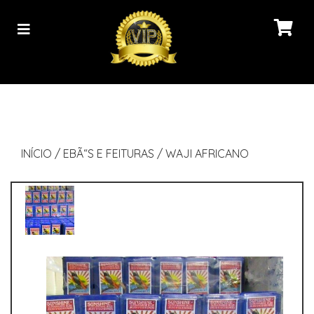
INÍCIO
/
EBÃ“S E FEITURAS
/
WAJI AFRICANO