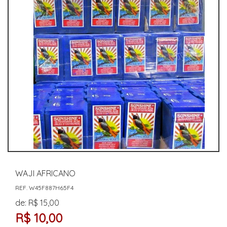
WAJI AFRICANO
REF. W45F887H65F4
de: R$ 15,00
R$ 10,00